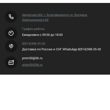
Амурская обл. г. Благовещенск ул. Богдана-
Хмельницкого 60
График работы
Ежедневно с 09:00 до 18:00
8(914)598-35-30
Доставка по России и СНГ WhatsApp 8(914)598-35-30
prom30@bk.ru
prom30@bk.ru
Полное или частичное копирование материалов
разрешено только с согласия владельца сайта
Остались вопросы?